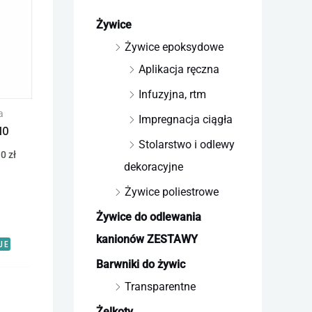
produkt
od
75,65 zł
ma
Żywice
do
11033,10 zł
wiele
Żywice epoksydowe
wariantów.
Aplikacja ręczna
Opcje
Infuzyjna, rtm
można
a
Impregnacja ciągła
wybrać
10
na
Stolarstwo i odlewy
10
zł
stronie
dekoracyjne
produktu
Żywice poliestrowe
Żywice do odlewania
kanionów ZESTAWY
JE
Barwniki do żywic
Transparentne
Żelkoty