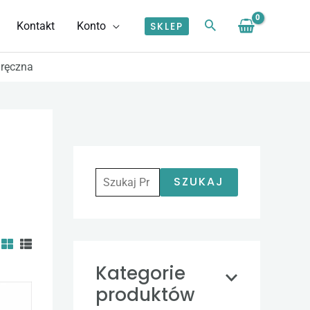
Kontakt
Konto
SKLEP
 ręczna
S
z
u
SZUKAJ
k
a
j
Kategorie
:
Zakres
produktów
Ten
cen: