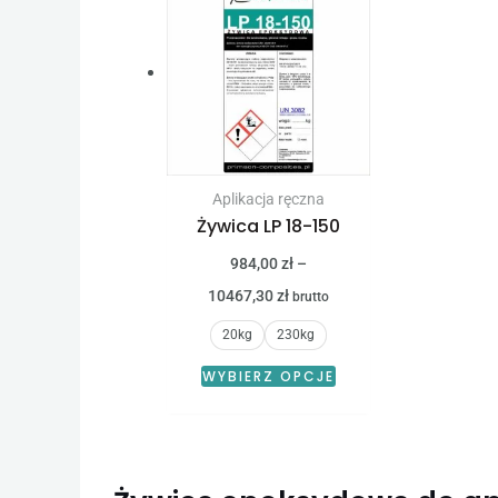
cen:
produkt
od
984,00 zł
ma
do
10467,30 zł
wiele
wariantów.
Opcje
można
Aplikacja ręczna
wybrać
Żywica LP 18-150
na
984,00
zł
–
stronie
10467,30
zł
brutto
produktu
20kg
230kg
WYBIERZ OPCJE