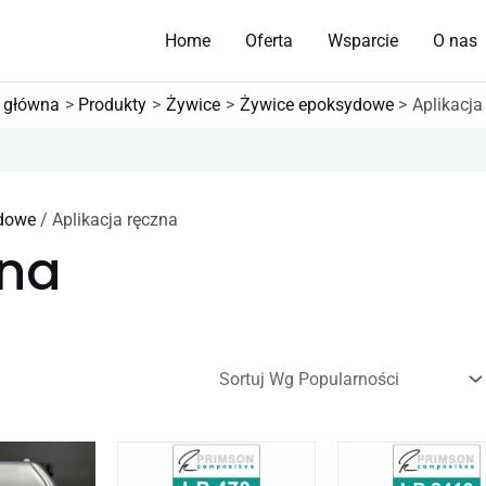
Home
Oferta
Wsparcie
O nas
 główna
Produkty
Żywice
Żywice epoksydowe
Aplikacja
dowe
/ Aplikacja ręczna
zna
Zakres
Zakres
Ten
Ten
cen:
cen: