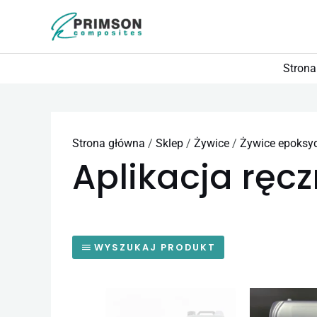
Przejdź
do
treści
Strona
Strona główna
/
Sklep
/
Żywice
/
Żywice epoksy
Aplikacja ręc
WYSZUKAJ PRODUKT
Zakres
Ten
cen: