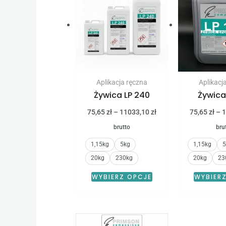
produkt
od
75,65 zł
ma
do
11033,10 zł
wiele
wariantów.
Opcje
można
Aplikacja ręczna
Aplikacj
wybrać
Żywica LP 240
Żywica
na
75,65
zł
–
11033,10
zł
75,65
zł
–
1
stronie
brutto
bru
produktu
1,15kg
5kg
1,15kg
5
20kg
230kg
20kg
23
WYBIERZ OPCJE
WYBIER
Zakres
Ten