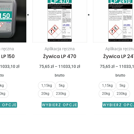
produkt
produkt
od
od
75,65 zł
75,65 zł
ma
ma
do
do
11033,10 zł
11033,10 zł
wiele
wiele
wariantów.
wariantów.
Opcje
Opcje
można
można
a ręczna
Aplikacja ręczna
Aplikacja ręczn
wybrać
wybrać
 LP 150
Żywica LP 470
Żywica LP 24
na
na
1033,10
zł
75,65
zł
–
11033,10
zł
75,65
zł
–
11033,
stronie
stronie
tto
brutto
brutto
produktu
produktu
kg
1,15kg
5kg
1,15kg
5kg
0kg
20kg
230kg
20kg
230kg
Z OPCJE
WYBIERZ OPCJE
WYBIERZ OPC