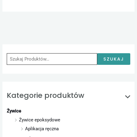
S
z
u
SZUKAJ
k
a
j
Kategorie produktów
:
Żywice
Żywice epoksydowe
Aplikacja ręczna