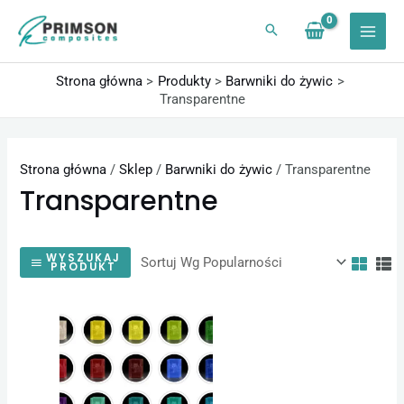
Przejdź
do
treści
Strona główna
Produkty
Barwniki do żywic
Transparentne
Strona główna
/
Sklep
/
Barwniki do żywic
/ Transparentne
Transparentne
WYSZUKAJ
PRODUKT
Zakres
Ten
cen:
produkt
od
24,60 zł
ma
do
wiele
1230,00 zł