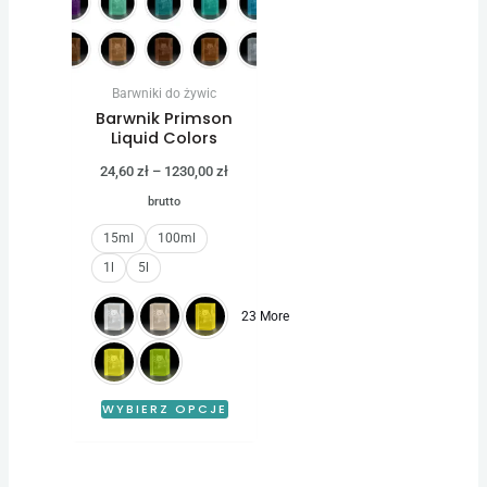
wariantów.
Opcje
można
Barwniki do żywic
wybrać
Barwnik Primson
na
Liquid Colors
stronie
24,60
zł
–
1230,00
zł
produktu
brutto
15ml
100ml
1l
5l
23 More
WYBIERZ OPCJE