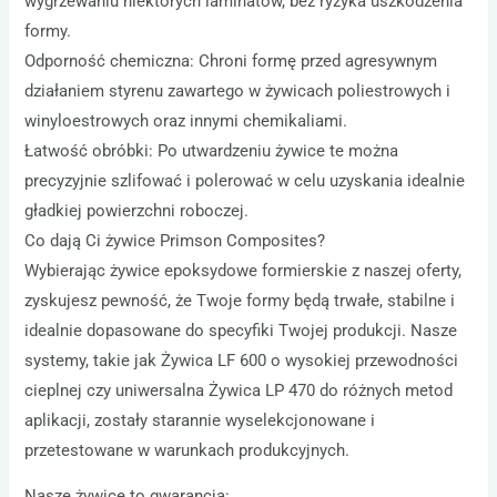
wygrzewaniu niektórych laminatów, bez ryzyka uszkodzenia
formy.
Odporność chemiczna: Chroni formę przed agresywnym
działaniem styrenu zawartego w żywicach poliestrowych i
winyloestrowych oraz innymi chemikaliami.
Łatwość obróbki: Po utwardzeniu żywice te można
precyzyjnie szlifować i polerować w celu uzyskania idealnie
gładkiej powierzchni roboczej.
Co dają Ci żywice Primson Composites?
Wybierając żywice epoksydowe formierskie z naszej oferty,
zyskujesz pewność, że Twoje formy będą trwałe, stabilne i
idealnie dopasowane do specyfiki Twojej produkcji. Nasze
systemy, takie jak Żywica LF 600 o wysokiej przewodności
cieplnej czy uniwersalna Żywica LP 470 do różnych metod
aplikacji, zostały starannie wyselekcjonowane i
przetestowane w warunkach produkcyjnych.
Nasze żywice to gwarancja: