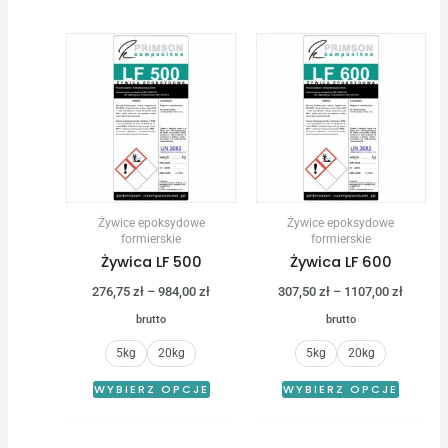
Zakres
Zakres
Ten
Ten
cen:
cen:
produkt
produk
od
od
276,75 zł
307,50 
ma
ma
do
do
wiele
wiele
984,00 zł
1107,00
wariantów.
warian
Opcje
Opcje
można
można
Żywice epoksydowe
Żywice epoksydowe
wybrać
wybrać
formierskie
formierskie
Żywica LF 500
Żywica LF 600
na
na
stronie
stronie
276,75
zł
–
984,00
zł
307,50
zł
–
1107,00
zł
produktu
produk
brutto
brutto
5kg
20kg
5kg
20kg
WYBIERZ OPCJE
WYBIERZ OPCJE