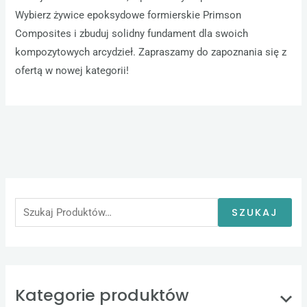
Wybierz żywice epoksydowe formierskie Primson
Composites i zbuduj solidny fundament dla swoich
kompozytowych arcydzieł. Zapraszamy do zapoznania się z
ofertą w nowej kategorii!
S
z
u
SZUKAJ
k
a
j
:
Kategorie produktów