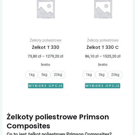
73,80 zł
86,10 zł
ma
ma
do
do
wiele
wiele
1279,20 zł
1525,20 
wariantów.
warian
Opcje
Opcje
można
można
Żelkoty poliestrowe
Żelkoty poliestrowe
wybrać
wybrać
Żelkot T 330
Żelkot T 330 C
na
na
73,80
zł
–
1279,20
zł
86,10
zł
–
1525,20
zł
stronie
stronie
brutto
brutto
produktu
produk
1kg
5kg
20kg
1kg
5kg
20kg
WYBIERZ OPCJE
WYBIERZ OPCJE
Żelkoty poliestrowe Primson
Composites
Co to jest żelkot poliestrowy Primson Composites?