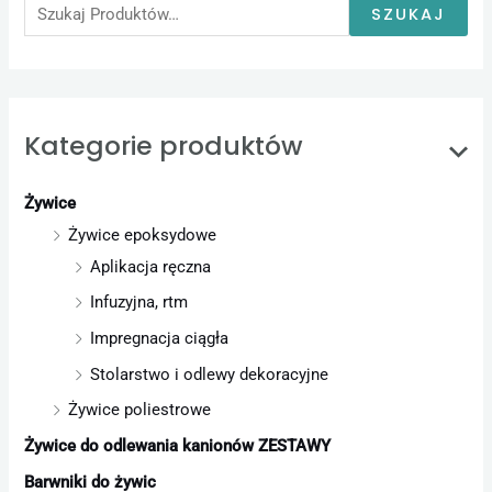
u
SZUKAJ
k
a
j
:
Kategorie produktów
Żywice
Żywice epoksydowe
Aplikacja ręczna
Infuzyjna, rtm
Impregnacja ciągła
Stolarstwo i odlewy dekoracyjne
Żywice poliestrowe
Żywice do odlewania kanionów ZESTAWY
Barwniki do żywic