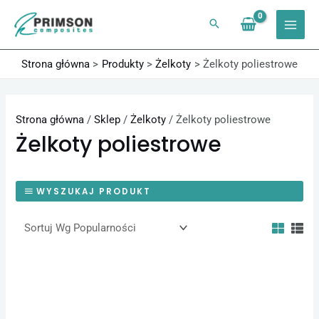
Przejdź
do
treści
Strona główna
Produkty
Żelkoty
Żelkoty poliestrowe
Strona główna
/
Sklep
/
Żelkoty
/ Żelkoty poliestrowe
Żelkoty poliestrowe
WYSZUKAJ PRODUKT
Zakres
Zakres
Ten
Ten
cen:
cen:
produkt
produk
od
od