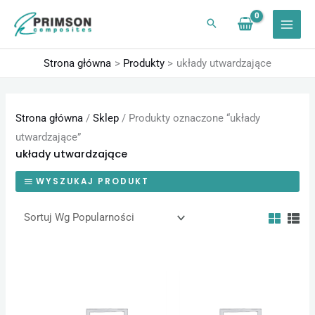
Przejdź
do
treści
Strona główna
Produkty
układy utwardzające
Strona główna
/
Sklep
/ Produkty oznaczone “układy
utwardzające”
układy utwardzające
WYSZUKAJ PRODUKT
Zakres
Zakres
Ten
Ten
cen:
cen:
produkt
produk
od
od
98,40 zł
24,60 zł