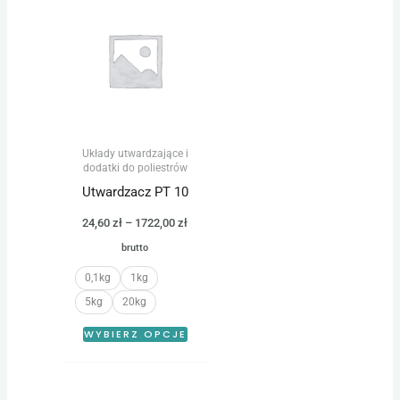
cen:
produkt
od
24,60 zł
ma
do
wiele
1722,00 zł
wariantów.
Opcje
można
Układy utwardzające i
wybrać
dodatki do poliestrów
na
Utwardzacz PT 10
stronie
24,60
zł
–
1722,00
zł
produktu
brutto
0,1kg
1kg
5kg
20kg
WYBIERZ OPCJE