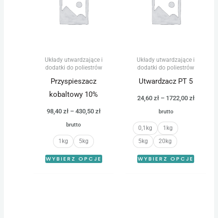
ma
ma
do
do
wiele
wiele
430,50 zł
1722,00 
wariantów.
warian
Opcje
Opcje
można
można
Układy utwardzające i
Układy utwardzające i
wybrać
wybrać
dodatki do poliestrów
dodatki do poliestrów
na
na
Przyspieszacz
Utwardzacz PT 5
stronie
stronie
kobaltowy 10%
24,60
zł
–
1722,00
zł
produktu
produk
98,40
zł
–
430,50
zł
brutto
brutto
0,1kg
1kg
1kg
5kg
5kg
20kg
WYBIERZ OPCJE
WYBIERZ OPCJE
Zakres
Zakres
Ten
Ten
cen:
cen:
produkt
produk
od
od