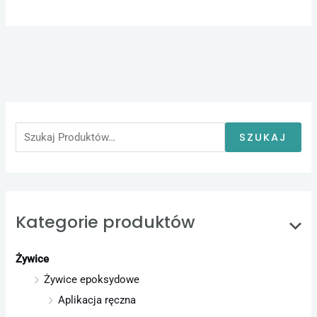
S
z
u
SZUKAJ
k
a
j
:
Kategorie produktów
Żywice
Żywice epoksydowe
Aplikacja ręczna