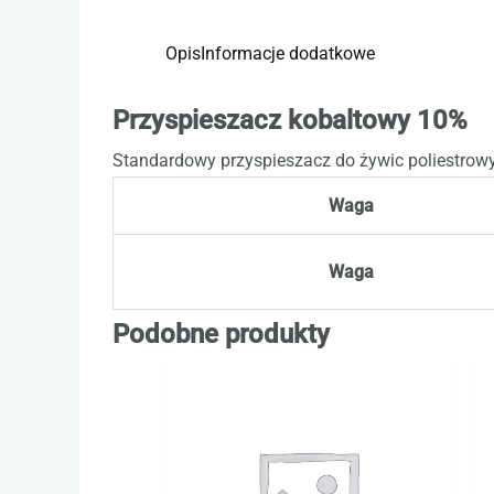
Opis
Informacje dodatkowe
Przyspieszacz kobaltowy 10%
Standardowy przyspieszacz do żywic poliestrowy
Waga
Waga
Podobne produkty
Zakres
Ten
cen:
produkt
od
12,30 zł
ma
do
615,00 zł
wiele