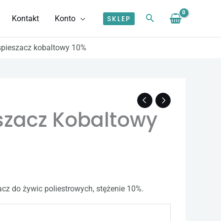
Kontakt
Konto
SKLEP
spieszacz kobaltowy 10%
s
szacz Kobaltowy
zł
0 zł
cz do żywic poliestrowych, stężenie 10%.