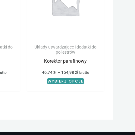
wariantów.
wariantów.
Opcje
Opcje
można
można
wybrać
wybrać
na
na
stronie
stronie
atki do
Układy utwardzające i dodatki do
poliestrów
produktu
produktu
Korektor parafinowy
46,74
zł
–
154,98
zł
utto
brutto
WYBIERZ OPCJE