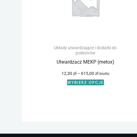
wariantów.
Opcje
można
wybrać
na
stronie
Układy utwardzające i dodatki do
poliestrów
produktu
Utwardzacz MEKP (metox)
12,30
zł
–
615,00
zł
brutto
WYBIERZ OPCJE