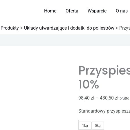
Home
Oferta
Wsparcie
O nas
Produkty
Układy utwardzające i dodatki do poliestrów
Przy
ilość
Zakre
Przyspieszacz
cen:
Przyspie
kobaltowy
od
10%
98,40 
10%
do
430,5
98,40
zł
–
430,50
zł
brutto
Standardowy przyspiesza
1kg
5kg