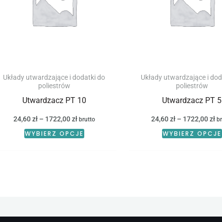
wariantów.
Opcje
można
wybrać
na
stronie
Układy utwardzające i dodatki do
Układy utwardzające i dod
poliestrów
poliestrów
produktu
Utwardzacz PT 10
Utwardzacz PT 5
24,60
zł
–
1722,00
zł
24,60
zł
–
1722,00
zł
brutto
br
WYBIERZ OPCJE
WYBIERZ OPCJE