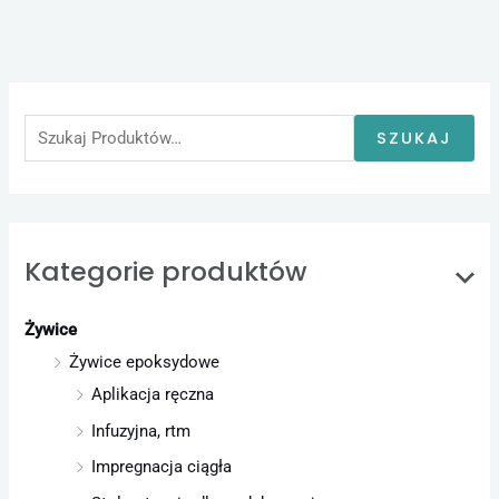
S
z
u
SZUKAJ
k
a
j
:
Kategorie produktów
Żywice
Żywice epoksydowe
Aplikacja ręczna
Infuzyjna, rtm
Impregnacja ciągła