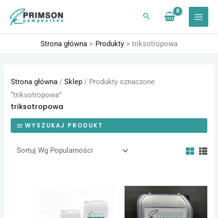
Przejdź
do
treści
Strona główna
Produkty
triksotropowa
Strona główna
/
Sklep
/ Produkty oznaczone
“triksotropowa”
triksotropowa
WYSZUKAJ PRODUKT
Zakres
Zakres
Ten
Ten
cen:
cen:
produkt
produk
od
od
75,65 zł
75,65 zł