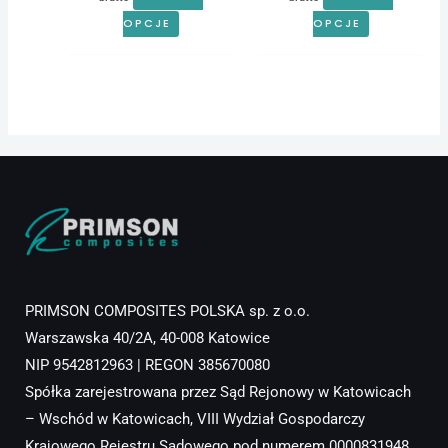
produktu
produktu
OPCJE
OPCJE
PRIMSON COMPOSITES POLSKA sp. z o.o.
Warszawska 40/2A, 40-008 Katowice
NIP 9542812963 | REGON 385670080
Spółka zarejestrowana przez Sąd Rejonowy w Katowicach
– Wschód w Katowicach, VIII Wydział Gospodarczy
Krajowego Rejestru Sądowego pod numerem 0000831948.