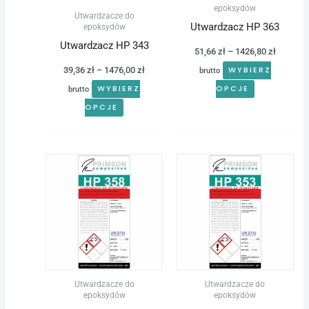
wybrać
wybrać
epoksydów
Utwardzacze do
na
na
Utwardzacz HP 363
epoksydów
stronie
stronie
Utwardzacz HP 343
51,66
zł
–
1426,80
zł
produktu
produktu
39,36
zł
–
1476,00
zł
WYBIERZ
brutto
WYBIERZ
OPCJE
brutto
OPCJE
Zakres
Zakres
Ten
Ten
cen:
cen:
produkt
produkt
od
od
45,76 zł
45,76 zł
ma
ma
do
do
wiele
wiele
1426,80 zł
1426,80 
wariantów.
wariantów.
Opcje
Opcje
można
można
Utwardzacze do
Utwardzacze do
wybrać
wybrać
epoksydów
epoksydów