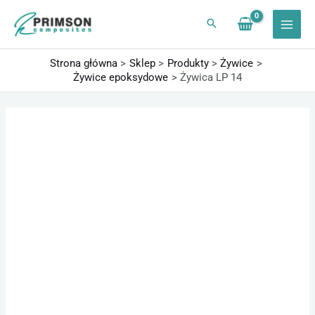
Przejdź
do
treści
Strona główna
Sklep
Produkty
Żywice
Żywice epoksydowe
Żywica LP 14
ilość
Zakres
Żywica
cen:
LP
od
14
75,65 zł
do
10133,10 zł