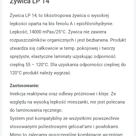
Żywica LP 14
Żywica LP 14; to tiksotropowa żywica o wysokiej
lepkości oparta na bis fenolu A i epichlorohydrynie.
Lepkość; 14000 mPas/25°C. Żywica nie zawiera
rozpuszczalników organicznych i jest bezbarwna. Produkt
utwardza się całkowicie w temp. pokojowej i tworzy
sprężyste, elastyczne laminaty uzyskując odporność
cieplną 55 – 120°C. Dla uzyskania odporności cieplnej do
120°C produkt należy wygrzać.
Zastosowanie:
Iniekcja reaktywna oraz odlewy próżniowe i kleje. Ze
względu na wysoką lepkość mieszanki, nie jest polecana
do laminowania ręcznego.
System jest kompatybilny ze wszystkimi powszechnie
stosowanymi poliestrowymi gelcoat’ami i powłokami.
Mimo to zalecamy poszczególne kombinacje wcześniej