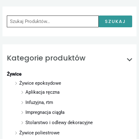
S
z
u
SZUKAJ
k
a
j
Kategorie produktów
:
Żywice
Żywice epoksydowe
Aplikacja ręczna
Infuzyjna, rtm
Impregnacja ciągła
Stolarstwo i odlewy dekoracyjne
Żywice poliestrowe