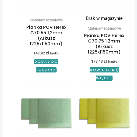
Brak w magazynie
Materiały rdzeniowe
Pianka PCV Herex
Materiały rdzeniowe
C70.55 1,2mm
Pianka PCV Herex
(Arkusz
C70.75 1,2mm
1225x1150mm)
(Arkusz
1225x1150mm)
147,42
zł
brutto
173,43
zł
DODAJ DO
brutto
KOSZYKA
DOWIEDZ SIĘ
WIĘCEJ