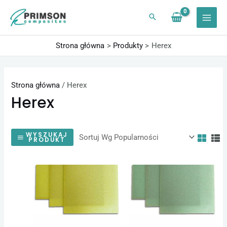
Przejdź
do
treści
Strona główna
Produkty
Herex
Strona główna
/ Herex
Herex
WYSZUKAJ
PRODUKT