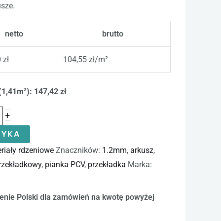
sze.
netto
brutto
 zł
104,55 zł/m²
(1,41m²): 147,42 zł
+
ZYKA
riały rdzeniowe
Znaczników:
1.2mm
,
arkusz
,
przekładkowy
,
pianka PCV
,
przekładka
Marka:
enie Polski dla zamówień na kwotę powyżej