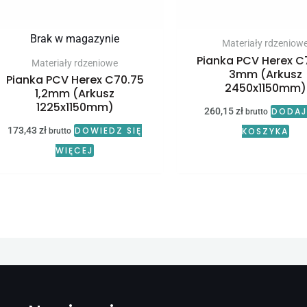
Brak w magazynie
Materiały rdzeniow
Pianka PCV Herex C
Materiały rdzeniowe
3mm (Arkusz
Pianka PCV Herex C70.75
2450x1150mm)
1,2mm (Arkusz
1225x1150mm)
260,15
zł
DODAJ
brutto
173,43
zł
DOWIEDZ SIĘ
KOSZYKA
brutto
WIĘCEJ