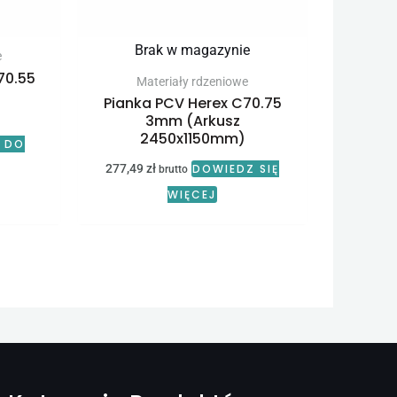
Brak w magazynie
e
70.55
Materiały rdzeniowe
Pianka PCV Herex C70.75
3mm (Arkusz
2450x1150mm)
 DO
277,49
zł
DOWIEDZ SIĘ
brutto
WIĘCEJ