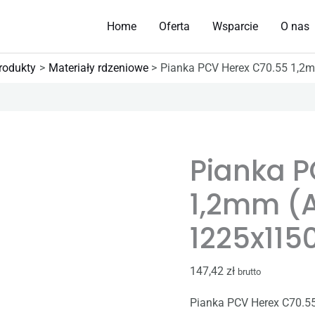
Home
Oferta
Wsparcie
O nas
rodukty
Materiały rdzeniowe
Pianka PCV Herex C70.55 1,
ilość
Pianka
Pianka P
PCV
Herex
1,2mm (
C70.55
1,2mm
1225x11
(Arkusz
1225x1150mm)
147,42
zł
brutto
Pianka PCV Herex C70.55