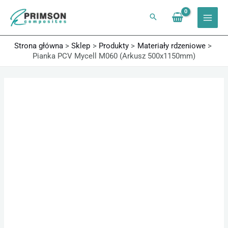
Przejdź
do
treści
Strona główna
Sklep
Produkty
Materiały rdzeniowe
Pianka PCV Mycell M060 (Arkusz 500x1150mm)
ilość
Zakres
Pianka
cen:
PCV
od
Mycell
49,51 zł
M060
do
(Arkusz
140,74 zł
500x1150mm)