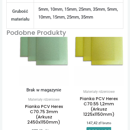
5mm
,
10mm
,
15mm
,
25mm
,
35mm
,
5mm,
Grubość
10mm, 15mm, 25mm, 35mm
materiału
Podobne Produkty
Brak w magazynie
Materiały rdzeniowe
Pianka PCV Herex
Materiały rdzeniowe
C70.55 1,2mm
Pianka PCV Herex
(Arkusz
C70.75 3mm
1225x1150mm)
(Arkusz
2450x1150mm)
147,42
zł
brutto