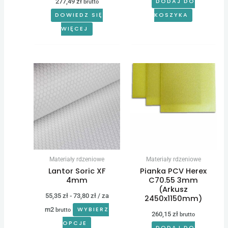
277,49
zł
DODAJ DO
brutto
DOWIEDZ SIĘ
KOSZYKA
WIĘCEJ
Materiały rdzeniowe
Materiały rdzeniowe
Lantor Soric XF
Pianka PCV Herex
4mm
C70.55 3mm
(Arkusz
55,35
zł
-
73,80
zł
/ za
2450x1150mm)
m2
WYBIERZ
brutto
260,15
zł
brutto
OPCJE