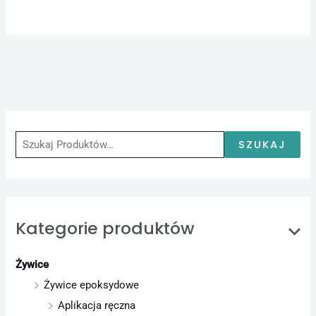
S
z
u
SZUKAJ
k
a
j
Kategorie produktów
:
Żywice
Żywice epoksydowe
Aplikacja ręczna