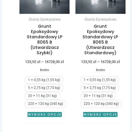
Opcje
Opcje
można
można
Grunty Epoksydowe
Grunty Epoksydowe
wybrać
wybrać
Grunt
Grunt
na
na
Epoksydowy
Epoksydowy
Standardowy LP
Standardowy LP
stronie
stronie
8065 B
8065 B
produktu
produk
(Utwardzacz
(Utwardzacz
Szybki)
Standardowy)
123,92
zł
–
16728,00
zł
123,92
zł
–
16728,00
zł
brutto
brutto
1 + 0,55 kg (1,55 kg)
1 + 0,55 kg (1,55 kg)
5 + 2,75 kg (7,75 kg)
5 + 2,75 kg (7,75 kg)
20 + 11 kg (31 kg)
20 + 11 kg (31 kg)
220 + 120 kg (340 kg)
220 + 120 kg (340 kg)
WYBIERZ OPCJE
WYBIERZ OPCJE