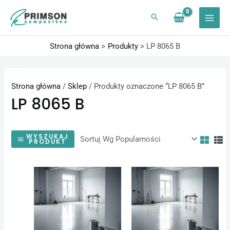
Przejdź
do
treści
Strona główna
Produkty
LP 8065 B
Strona główna
/
Sklep
/ Produkty oznaczone “LP 8065 B”
LP 8065 B
WYSZUKAJ
PRODUKT
Zakres
Zakres
Ten
Ten
cen:
cen:
produkt
produk
od
od
123,92 zł
123,92 
ma
ma
do
do
wiele
wiele
16728,00 zł
16728,0
wariantów.
warian