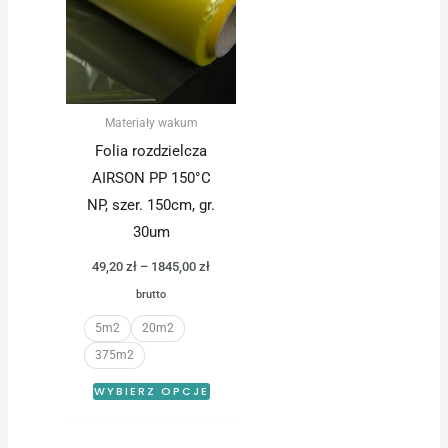
ma
do
wiele
1845,00 zł
wariantów.
Opcje
można
Materiały wakum
wybrać
Folia rozdzielcza
na
AIRSON PP 150°C
stronie
NP, szer. 150cm, gr.
produktu
30um
49,20
zł
–
1845,00
zł
brutto
5m2
20m2
375m2
WYBIERZ OPCJE