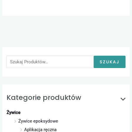
S
z
u
SZUKAJ
k
a
j
:
Kategorie produktów
Żywice
Żywice epoksydowe
Aplikacja ręczna