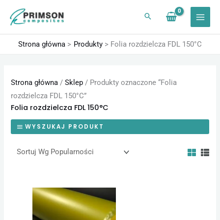
Przejdź
do
treści
Strona główna
Produkty
Folia rozdzielcza FDL 150°C
Strona główna
/
Sklep
/ Produkty oznaczone “Folia
rozdzielcza FDL 150°C”
Folia rozdzielcza FDL 150°C
WYSZUKAJ PRODUKT
Zakres
Ten
cen:
produkt
od
49,20 zł