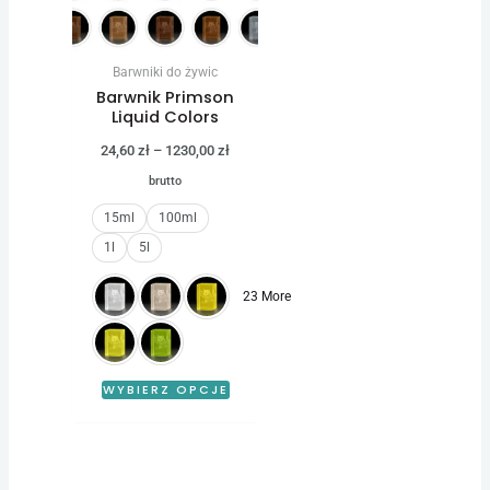
Opcje
można
Barwniki do żywic
wybrać
Barwnik Primson
na
Liquid Colors
stronie
24,60
zł
–
1230,00
zł
produktu
brutto
15ml
100ml
1l
5l
23 More
WYBIERZ OPCJE