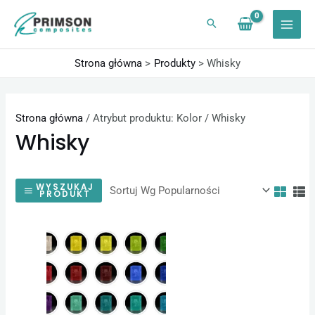
Przejdź
do
treści
Strona główna
Produkty
Whisky
Strona główna
/ Atrybut produktu: Kolor / Whisky
Whisky
WYSZUKAJ
PRODUKT
Zakres
Ten
cen:
produkt
od
24,60 zł
ma
do
wiele
1230,00 zł
wariantów.