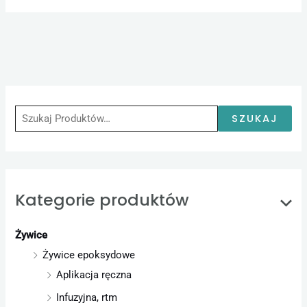
S
z
u
SZUKAJ
k
a
j
Kategorie produktów
:
Żywice
Żywice epoksydowe
Aplikacja ręczna
Infuzyjna, rtm