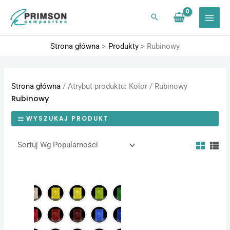
Przejdź
do
treści
Strona główna
Produkty
Rubinowy
Strona główna
/ Atrybut produktu: Kolor / Rubinowy
Rubinowy
WYSZUKAJ PRODUKT
Zakres
Ten
cen:
produkt
od
24,60 zł
ma
do
1230,00 zł