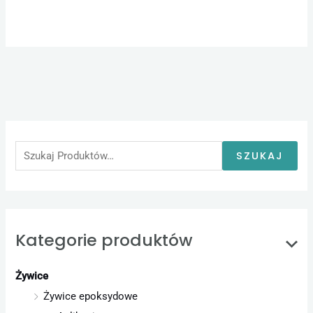
S
z
u
SZUKAJ
k
a
j
:
Kategorie produktów
Żywice
Żywice epoksydowe