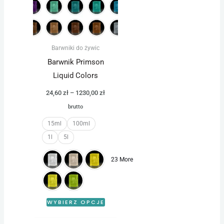
wiele
wariantów.
Opcje
można
Barwniki do żywic
wybrać
Barwnik Primson
na
Liquid Colors
stronie
24,60
zł
–
1230,00
zł
produktu
brutto
15ml
100ml
1l
5l
23 More
WYBIERZ OPCJE