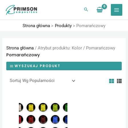
Przejdź
do
treści
Strona główna
Produkty
Pomarańczowy
Strona główna
/ Atrybut produktu: Kolor / Pomarańczowy
Pomarańczowy
WYSZUKAJ PRODUKT
Zakres
Ten
cen:
produkt
od
24,60 zł
ma
do
1230,00 zł