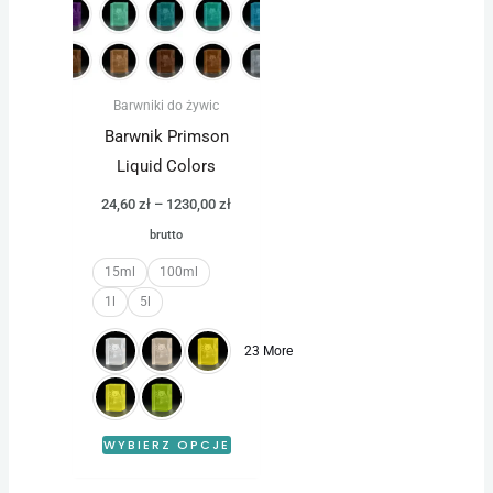
wiele
wariantów.
Opcje
można
Barwniki do żywic
wybrać
Barwnik Primson
na
Liquid Colors
stronie
24,60
zł
–
1230,00
zł
produktu
brutto
15ml
100ml
1l
5l
23 More
WYBIERZ OPCJE