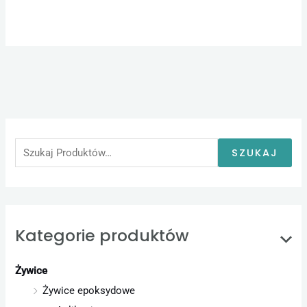
S
z
u
SZUKAJ
k
a
j
:
Kategorie produktów
Żywice
Żywice epoksydowe