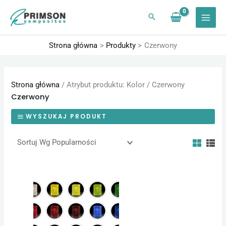
Przejdź
do
treści
Strona główna
Produkty
Czerwony
Strona główna
/ Atrybut produktu: Kolor / Czerwony
Czerwony
WYSZUKAJ PRODUKT
Zakres
Ten
cen:
produkt
od
24,60 zł
ma
do
1230,00 zł