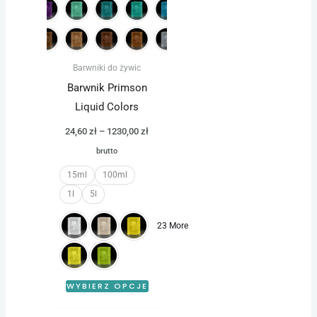
wiele
wariantów.
Opcje
można
Barwniki do żywic
wybrać
Barwnik Primson
na
Liquid Colors
stronie
24,60
zł
–
1230,00
zł
produktu
brutto
15ml
100ml
1l
5l
23 More
WYBIERZ OPCJE