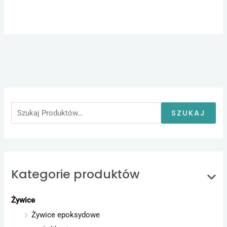
S
z
u
SZUKAJ
k
a
j
:
Kategorie produktów
Żywice
Żywice epoksydowe