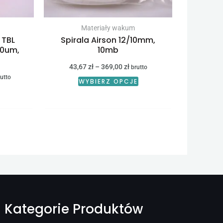
na
na
stronie
stronie
Materiały wakum
 TBL
Spirala Airson 12/10mm,
produktu
produktu
50um,
10mb
43,67
zł
–
369,00
zł
brutto
utto
WYBIERZ OPCJE
Kategorie Produktów