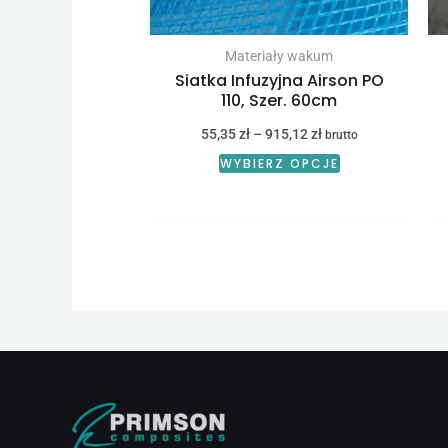
na
stronie
Materiały wakum
Siatka Infuzyjna Airson PO
produktu
110, Szer. 60cm
55,35
zł
–
915,12
zł
brutto
WYBIERZ OPCJE