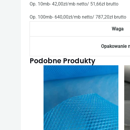
Op. 10mb- 42,00zł/mb netto/ 51,66zł brutto
Op. 100mb- 640,00zł/mb netto/ 787,20zł brutto
Waga
Opakowanie 
Podobne Produkty
Zakres
Ten
cen:
produkt
od
55,35 zł
ma
do
915,12 zł
wiele
wariantów.
Opcje
można
wybrać