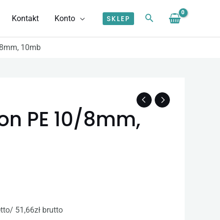
Kontakt
Konto
SKLEP
/8mm, 10mb
s
on PE 10/8mm,
zł
0 zł
to/ 51,66zł brutto