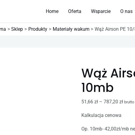
Home
Oferta
Wsparcie
O nas
wna
Sklep
Produkty
Materiały wakum
Wąż Airson PE 10
ilość
Zakre
Wąż
cen:
Wąż Airs
Airson
od
PE
51,66 
10mb
10/8mm,
do
10mb
787,2
51,66
zł
–
787,20
zł
brutto
Kalkulacja cenowa
Op. 10mb- 42,00zł/mb net