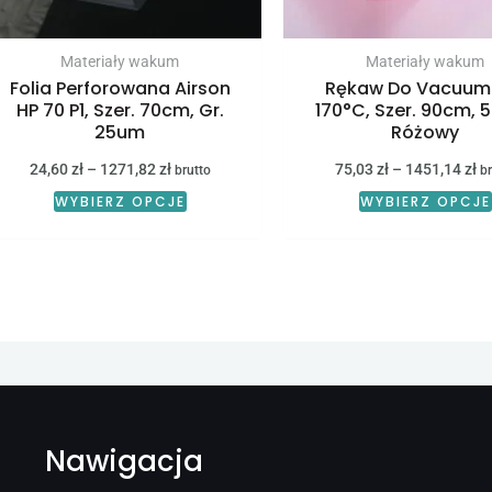
na
stronie
Materiały wakum
Materiały wakum
Folia Perforowana Airson
Rękaw Do Vacuum
produktu
HP 70 P1, Szer. 70cm, Gr.
170°C, Szer. 90cm, 
25um
Różowy
24,60
zł
–
1271,82
zł
75,03
zł
–
1451,14
zł
brutto
br
WYBIERZ OPCJE
WYBIERZ OPCJE
Nawigacja