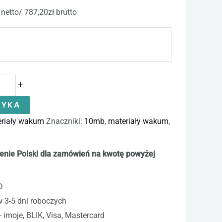
etto/ 787,20zł brutto
+
ZYKA
riały wakum
Znaczniki:
10mb
,
materiały wakum
,
enie Polski dla zamówień na kwotę powyżej
D
w 3-5 dni roboczych
- imoje, BLIK, Visa, Mastercard