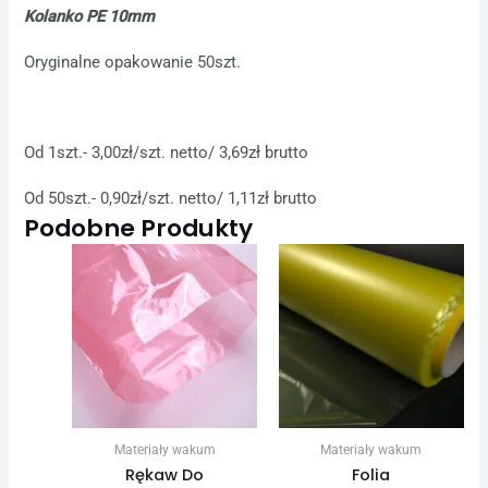
Kolanko PE 10mm
Oryginalne opakowanie 50szt.
Od
1szt.- 3,00zł/szt. netto/ 3,69zł brutto
Od
50szt.- 0,90zł/szt. netto/ 1,11zł brutto
Podobne Produkty
Zakres
Zakres
Ten
Ten
cen:
cen:
produkt
produkt
od
od
75,03 zł
49,20 zł
ma
ma
do
do
wiele
wiele
1451,14 zł
1845,00 
wariantów.
wariantów.
Opcje
Opcje
można
można
Materiały wakum
Materiały wakum
wybrać
wybrać
Rękaw Do
Folia