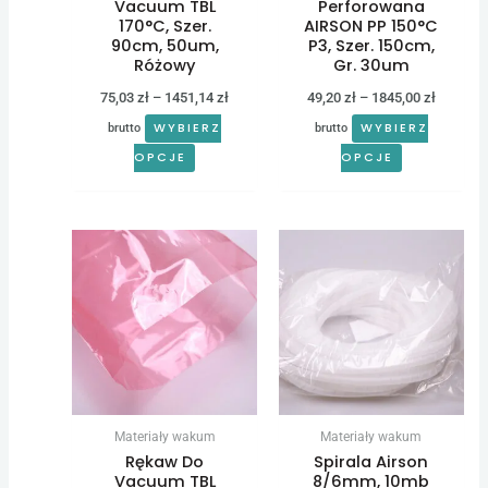
na
na
Vacuum TBL
Perforowana
170°C, Szer.
AIRSON PP 150°C
stronie
stronie
90cm, 50um,
P3, Szer. 150cm,
produktu
produktu
Różowy
Gr. 30um
75,03
zł
–
1451,14
zł
49,20
zł
–
1845,00
zł
WYBIERZ
WYBIERZ
brutto
brutto
OPCJE
OPCJE
Zakres
Zakres
Ten
Ten
cen:
cen:
produkt
produkt
od
od
61,50 zł
35,67 zł
ma
ma
do
do
wiele
wiele
1111,92 zł
289,10 zł
wariantów.
wariantów.
Opcje
Opcje
można
można
Materiały wakum
Materiały wakum
wybrać
wybrać
Rękaw Do
Spirala Airson
na
na
Vacuum TBL
8/6mm, 10mb