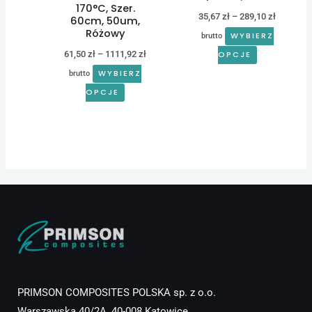
170°C, Szer.
stronie
stronie
35,67
zł
–
289,10
zł
60cm, 50um,
produktu
produktu
Różowy
WYBIERZ
brutto
61,50
zł
–
1111,92
zł
OPCJE
WYBIERZ
brutto
OPCJE
PRIMSON COMPOSITES POLSKA sp. z o.o.
Warszawska 40/2A, 40-008 Katowice