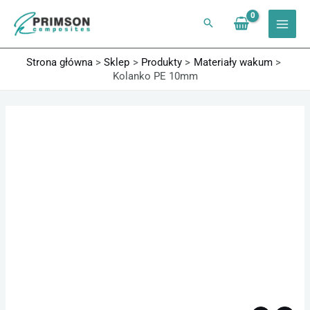
Przejdź
do
treści
Strona główna
Sklep
Produkty
Materiały wakum
Kolanko PE 10mm
ilość
Kolanko
PE
10mm