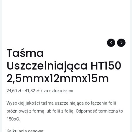
Taśma
Uszczelniająca HT150
2,5mmx12mmx15m
24,60
zł
-
41,82
zł
/ za sztuka
brutto
Wysokiej jakości taśma uszczelniająca do łączenia folii
próżniowej z formą lub folii z folią. Odporność termiczna to
150oC.
Kalkulacja cenowa: