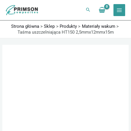
Przejdź
do
treści
Strona główna
Sklep
Produkty
Materiały wakum
Taśma uszczelniająca HT150 2,5mmx12mmx15m
ilość
Taśma
uszczelniająca
HT150
2,5mmx12mmx15m