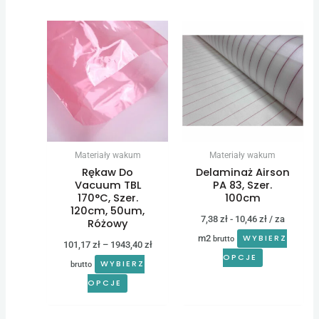
Zakres
Ten
cen:
produkt
od
101,17 zł
ma
do
wiele
1943,40 zł
wariantów.
Opcje
można
Materiały wakum
Materiały wakum
wybrać
Rękaw Do
Delaminaż Airson
na
Vacuum TBL
PA 83, Szer.
170°C, Szer.
100cm
stronie
120cm, 50um,
7,38
zł
-
10,46
zł
/ za
produktu
Różowy
m2
WYBIERZ
brutto
101,17
zł
–
1943,40
zł
OPCJE
WYBIERZ
brutto
OPCJE