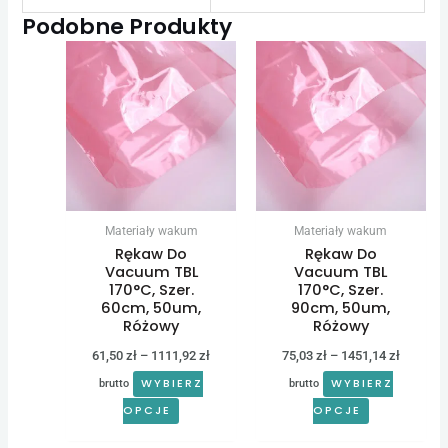
Podobne Produkty
Zakres
Zakres
Ten
Ten
cen:
cen:
produkt
produkt
od
od
61,50 zł
75,03 zł
ma
ma
do
do
wiele
wiele
1111,92 zł
1451,14 
wariantów.
wariantów.
Opcje
Opcje
można
można
Materiały wakum
Materiały wakum
wybrać
wybrać
Rękaw Do
Rękaw Do
na
na
Vacuum TBL
Vacuum TBL
170°C, Szer.
170°C, Szer.
stronie
stronie
60cm, 50um,
90cm, 50um,
produktu
produktu
Różowy
Różowy
61,50
zł
–
1111,92
zł
75,03
zł
–
1451,14
zł
WYBIERZ
WYBIERZ
brutto
brutto
OPCJE
OPCJE