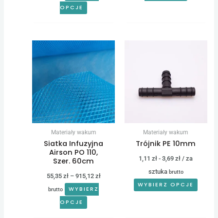
OPCJE
Zakres
Ten
cen:
produkt
od
55,35 zł
ma
do
wiele
915,12 zł
wariantów.
Opcje
można
Materiały wakum
Materiały wakum
wybrać
Siatka Infuzyjna
Trójnik PE 10mm
na
Airson PO 110,
1,11
zł
-
3,69
zł
/ za
Szer. 60cm
stronie
sztuka
brutto
55,35
zł
–
915,12
zł
produktu
WYBIERZ OPCJE
WYBIERZ
brutto
OPCJE