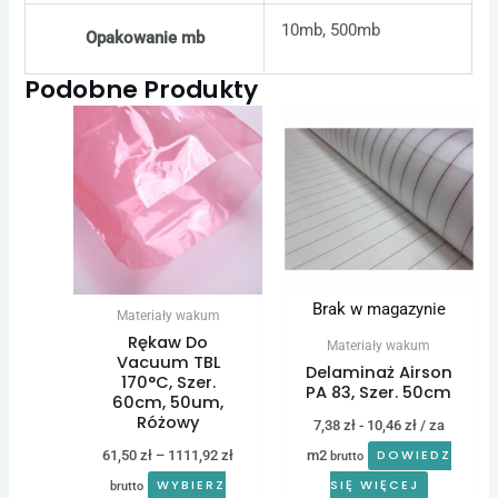
10mb, 500mb
Opakowanie mb
Podobne Produkty
Zakres
Ten
cen:
produkt
od
61,50 zł
ma
do
wiele
1111,92 zł
wariantów.
Opcje
można
Brak w magazynie
Materiały wakum
wybrać
Rękaw Do
Materiały wakum
na
Vacuum TBL
Delaminaż Airson
170°C, Szer.
stronie
PA 83, Szer. 50cm
60cm, 50um,
produktu
Różowy
7,38
zł
-
10,46
zł
/ za
61,50
zł
–
1111,92
zł
m2
DOWIEDZ
brutto
WYBIERZ
SIĘ WIĘCEJ
brutto