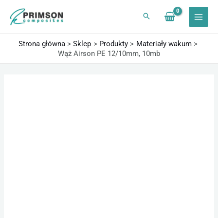
Przejdź
do
treści
Strona główna
Sklep
Produkty
Materiały wakum
Wąż Airson PE 12/10mm, 10mb
ilość
Zakres
Wąż
cen:
Airson
od
PE
54,74 zł
12/10mm,
do
10mb
1845,00 zł