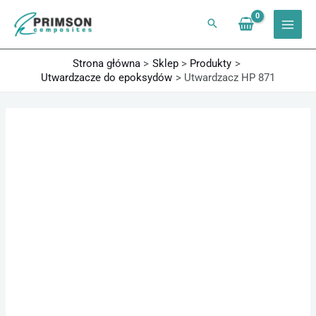
Przejdź
do
treści
Strona główna
Sklep
Produkty
Utwardzacze do epoksydów
Utwardzacz HP 871
ilość
Zakres
Utwardzacz
cen:
HP
od
871
29,52 zł
do
1117,70 zł