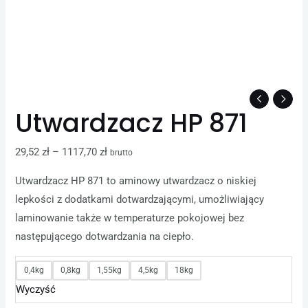
Utwardzacz HP 871
29,52
zł
–
1117,70
zł
brutto
Utwardzacz HP 871 to aminowy utwardzacz o niskiej
lepkości z dodatkami dotwardzającymi, umożliwiający
laminowanie także w temperaturze pokojowej bez
następującego dotwardzania na ciepło.
0,4kg
0,8kg
1,55kg
4,5kg
18kg
Wyczyść