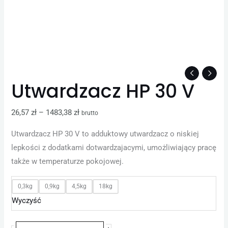
Utwardzacz HP 30 V
26,57
zł
–
1483,38
zł
brutto
Utwardzacz HP 30 V to adduktowy utwardzacz o niskiej
lepkości z dodatkami dotwardzajacymi, umożliwiający pracę
także w temperaturze pokojowej.
0,3kg
0,9kg
4,5kg
18kg
Wyczyść