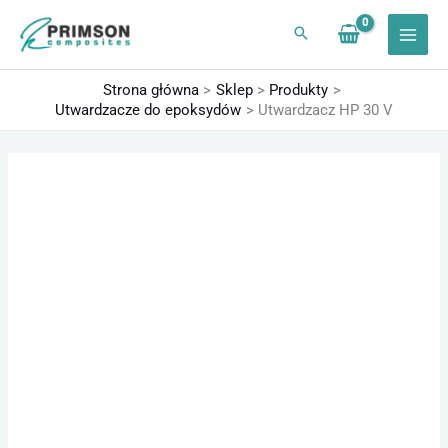
Przejdź
do
treści
Strona główna
Sklep
Produkty
Utwardzacze do epoksydów
Utwardzacz HP 30 V
ilość
Zakres
Utwardzacz
cen:
HP
od
30
26,57 zł
V
do
1483,38 zł