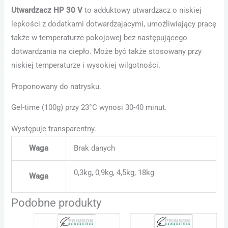
Utwardzacz
HP 30 V
to adduktowy utwardzacz o niskiej
lepkości z dodatkami dotwardzajacymi, umożliwiający pracę
także w temperaturze pokojowej bez następującego
dotwardzania na ciepło. Może być także stosowany przy
niskiej temperaturze i wysokiej wilgotności.
Proponowany do natrysku.
Gel-time (100g) przy 23°C wynosi 30-40 minut.
Występuje transparentny.
Waga
Brak danych
0,3kg, 0,9kg, 4,5kg, 18kg
Waga
Podobne produkty
Zakres
Zakres
Ten
Ten
cen:
cen: