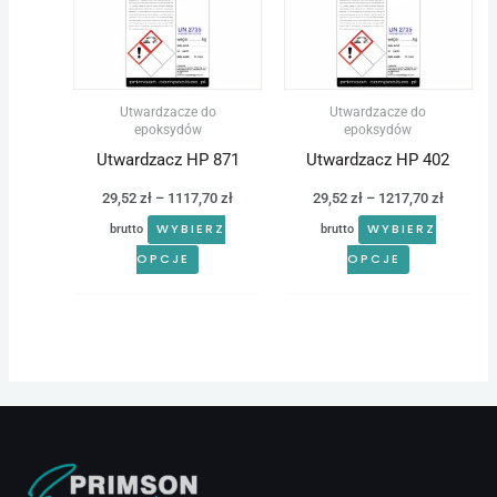
wiele
wiele
1117,70 zł
1217,70 
wariantów.
wariantów.
Opcje
Opcje
można
można
Utwardzacze do
Utwardzacze do
wybrać
wybrać
epoksydów
epoksydów
na
na
Utwardzacz HP 871
Utwardzacz HP 402
stronie
stronie
29,52
zł
–
1117,70
zł
29,52
zł
–
1217,70
zł
produktu
produktu
WYBIERZ
WYBIERZ
brutto
brutto
OPCJE
OPCJE