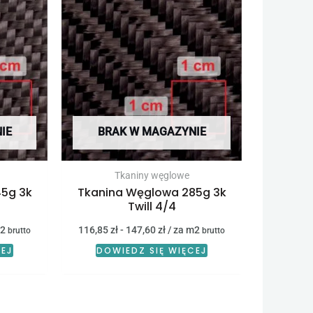
IE
BRAK W MAGAZYNIE
Tkaniny węglowe
5g 3k
Tkanina Węglowa 285g 3k
Twill 4/4
m2
116,85
zł
-
147,60
zł
/ za m2
brutto
brutto
CEJ
DOWIEDZ SIĘ WIĘCEJ