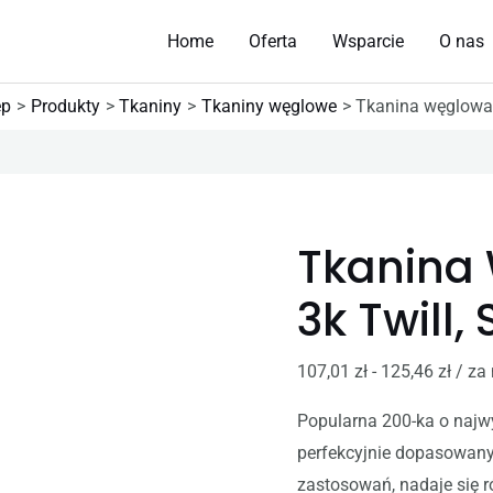
Home
Oferta
Wsparcie
O nas
ep
Produkty
Tkaniny
Tkaniny węglowe
Tkanina węglowa 
Tkanina
3k Twill,
107,01
zł
-
125,46
zł
/ za
Popularna 200-ka o najwy
perfekcyjnie dopasowany
zastosowań, nadaje się r