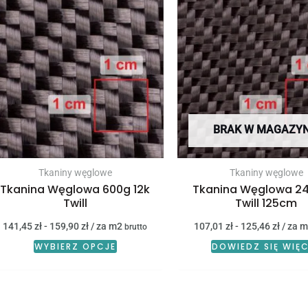
BRAK W MAGAZYN
Tkaniny węglowe
Tkaniny węglowe
Tkanina Węglowa 600g 12k
Tkanina Węglowa 24
Twill
Twill 125cm
141,45
zł
-
159,90
zł
/ za m2
107,01
zł
-
125,46
zł
/ za 
brutto
WYBIERZ OPCJE
DOWIEDZ SIĘ WIĘ