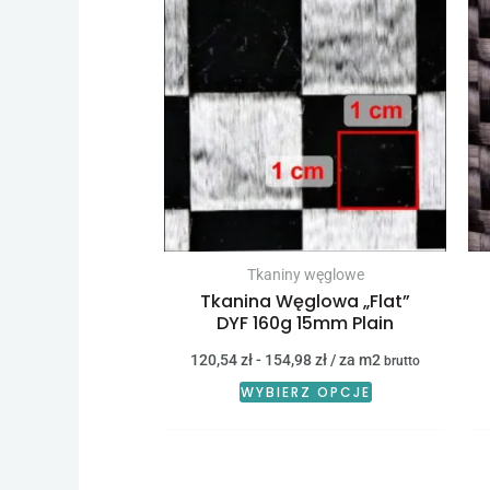
Tkaniny węglowe
Tkanina Węglowa „Flat”
DYF 160g 15mm Plain
120,54
zł
-
154,98
zł
/ za m2
brutto
WYBIERZ OPCJE