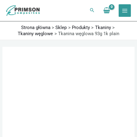
Przejdź
do
treści
Strona główna
Sklep
Produkty
Tkaniny
Tkaniny węglowe
Tkanina węglowa 93g 1k plain
ilość
Tkanina
węglowa
93g
1k
plain