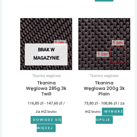
BRAK W
MAGAZYNIE
Tkaniny węglowe
Tkaniny węglowe
Tkanina
Tkanina
Węglowa 285g 3k
Węglowa 200g 3k
Twill
Plain
116,85
zł
-
147,60
zł
/
73,80
zł
-
108,86
zł
/ za
za m2
m2
WYBIERZ
brutto
brutto
DOWIEDZ SIĘ
OPCJE
WIĘCEJ