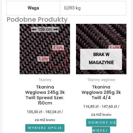
Waga
0,093 kg
Podobne Produkty
BRAK W
MAGAZYNIE
Tkaniny
Tkaniny węglowe
Tkanina
Tkanina
Węglowa 245g 3k
Węglowa 285g 3k
Twill Spread Szer.
Twill 4/4
150cm
116,85
zł
-
147,60
zł
/
135,30
zł
-
182,04
zł
/
za m2
brutto
za m2
brutto
DOWIEDZ SIĘ
WYBIERZ OPCJE
WIĘCEJ