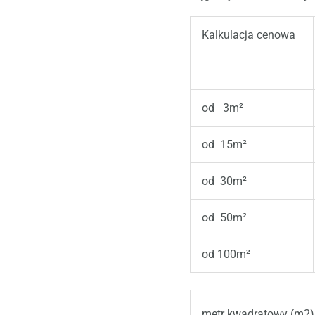
Kalkulacja cenowa
od 3m²
od 15m²
od 30m²
od 50m²
od 100m²
metr kwadratowy (m2)