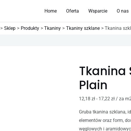
Home
Oferta
Wsparcie
O nas
Sklep
Produkty
Tkaniny
Tkaniny szklane
Tkanina szk
ilość
Tkanina
Tkanina 
szklana
390g
Plain
plain
12,18
zł
-
17,22
zł
/ za m
Gruba tkanina szklana, id
elementów oraz form, do
węglowych i aramidowyc