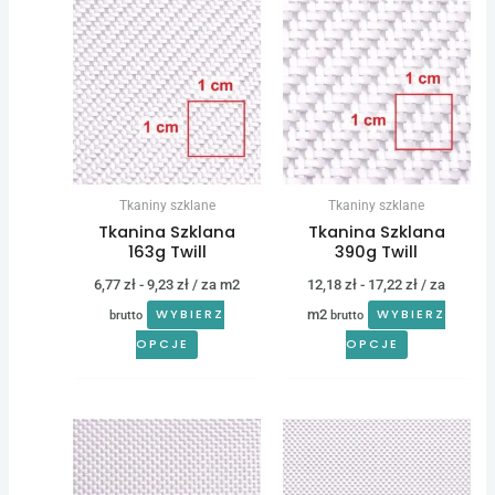
Tkaniny szklane
Tkaniny szklane
Tkanina Szklana
Tkanina Szklana
163g Twill
390g Twill
6,77
zł
-
9,23
zł
/ za m2
12,18
zł
-
17,22
zł
/ za
m2
WYBIERZ
WYBIERZ
brutto
brutto
OPCJE
OPCJE