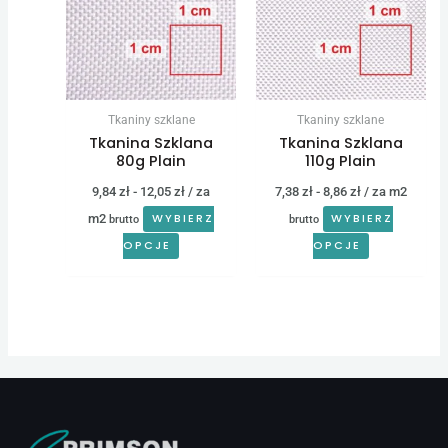
Tkaniny szklane
Tkaniny szklane
Tkanina Szklana
Tkanina Szklana
80g Plain
110g Plain
9,84
zł
-
12,05
zł
/ za
7,38
zł
-
8,86
zł
/ za m2
m2
WYBIERZ
WYBIERZ
brutto
brutto
OPCJE
OPCJE