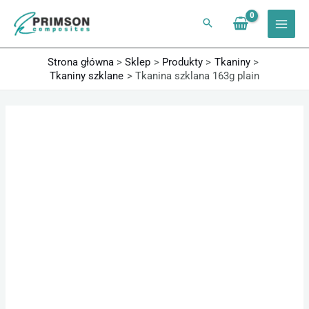
Przejdź
do
treści
Strona główna
Sklep
Produkty
Tkaniny
Tkaniny szklane
Tkanina szklana 163g plain
ilość
Tkanina
szklana
163g
plain