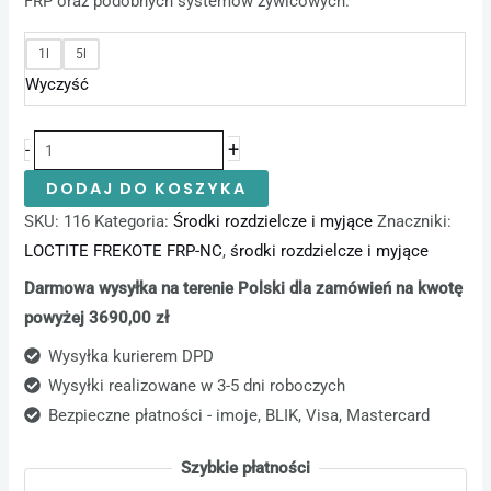
FRP oraz podobnych systemów żywicowych.
1l
5l
Wyczyść
+
-
DODAJ DO KOSZYKA
SKU:
116
Kategoria:
Środki rozdzielcze i myjące
Znaczniki:
LOCTITE FREKOTE FRP-NC
,
środki rozdzielcze i myjące
Darmowa wysyłka na terenie Polski dla zamówień na kwotę
powyżej 3690,00 zł
Wysyłka kurierem DPD
Wysyłki realizowane w 3-5 dni roboczych
Bezpieczne płatności - imoje, BLIK, Visa, Mastercard
Szybkie płatności