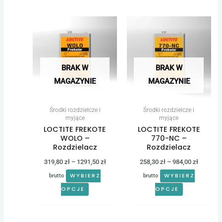
Zakres
Zakres
Ten
Ten
cen:
cen:
produkt
produkt
od
od
319,80 zł
258,30 z
ma
ma
do
do
wiele
wiele
1291,50 zł
984,00 z
BRAK W
BRAK W
wariantów.
wariantów.
MAGAZYNIE
MAGAZYNIE
Opcje
Opcje
można
można
Środki rozdzielcze i
Środki rozdzielcze i
wybrać
wybrać
myjące
myjące
LOCTITE FREKOTE
LOCTITE FREKOTE
na
na
WOLO –
770-NC –
stronie
stronie
Rozdzielacz
Rozdzielacz
produktu
produktu
319,80
zł
–
1291,50
zł
258,30
zł
–
984,00
zł
WYBIERZ
WYBIERZ
brutto
brutto
OPCJE
OPCJE