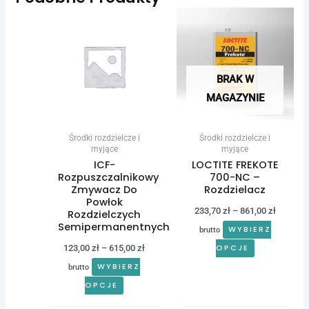
Zakres
Zakres
Ten
Ten
cen:
cen:
produkt
produkt
od
od
123,00 zł
233,70 z
ma
ma
do
do
wiele
wiele
615,00 zł
861,00 z
BRAK W
wariantów.
wariantów.
MAGAZYNIE
Opcje
Opcje
można
można
Środki rozdzielcze i
Środki rozdzielcze i
wybrać
wybrać
myjące
myjące
ICF-
LOCTITE FREKOTE
na
na
Rozpuszczalnikowy
700-NC –
stronie
stronie
Zmywacz Do
Rozdzielacz
Powłok
produktu
produktu
233,70
zł
–
861,00
zł
Rozdzielczych
Semipermanentnych
WYBIERZ
brutto
123,00
zł
–
615,00
zł
OPCJE
WYBIERZ
brutto
OPCJE