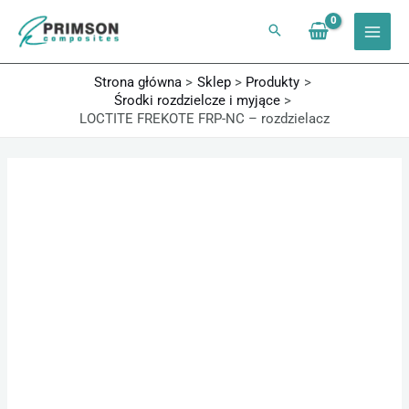
Przejdź
do
treści
Strona główna
Sklep
Produkty
Środki rozdzielcze i myjące
LOCTITE FREKOTE FRP-NC – rozdzielacz
ilość
Zakres
LOCTITE
cen:
FREKOTE
od
FRP-
282,90 zł
NC
do
-
1107,00 zł
rozdzielacz