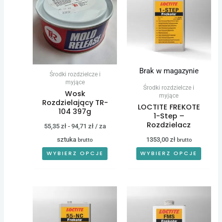
ma
wiele
waria
Opcje
możn
Brak w magazynie
Środki rozdzielcze i
wybra
myjące
Środki rozdzielcze i
Wosk
na
myjące
Rozdzielający TR-
LOCTITE FREKOTE
stroni
104 397g
1-Step –
produ
Rozdzielacz
55,35
zł
-
94,71
zł
/ za
sztuka
1353,00
zł
brutto
brutto
WYBIERZ OPCJE
WYBIERZ OPCJE
Zakres
Ten
Ten
cen:
produkt
produkt
od
369,00 
ma
ma