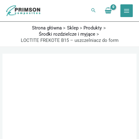
Przejdź
do
treści
Strona główna
Sklep
Produkty
Środki rozdzielcze i myjące
LOCTITE FREKOTE B15 – uszczelniacz do form
ilość
Zakres
LOCTITE
cen:
FREKOTE
od
B15
492,00 zł
-
do
uszczelniacz
2238,60 zł
do
form