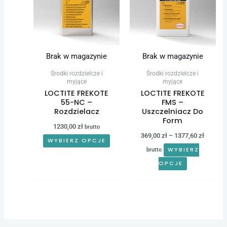
do
wiele
wiele
1377,60
wariantów.
wariantów.
Opcje
Opcje
można
można
Brak w magazynie
Brak w magazynie
wybrać
wybrać
Środki rozdzielcze i
Środki rozdzielcze i
na
na
myjące
myjące
LOCTITE FREKOTE
LOCTITE FREKOTE
stronie
stronie
55-NC –
FMS –
produktu
produktu
Rozdzielacz
Uszczelniacz Do
Form
1230,00
zł
brutto
369,00
zł
–
1377,60
zł
WYBIERZ OPCJE
WYBIERZ
brutto
OPCJE