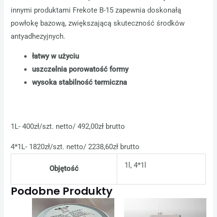
innymi produktami Frekote B-15 zapewnia doskonałą
powłokę bazową, zwiększającą skuteczność środków
antyadhezyjnych.
łatwy w użyciu
uszczelnia porowatość formy
wysoka stabilność termiczna
1L- 400zł/szt. netto/ 492,00zł brutto
4*1L- 1820zł/szt. netto/ 2238,60zł brutto
1l, 4*1l
Objętość
Podobne Produkty
Ten
produ