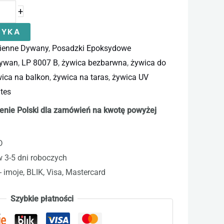
+
ZYKA
ienne Dywany
,
Posadzki Epoksydowe
dywan
,
LP 8007 B
,
żywica bezbarwna
,
żywica do
ica na balkon
,
żywica na taras
,
żywica UV
tes
enie Polski dla zamówień na kwotę powyżej
D
w 3-5 dni roboczych
- imoje, BLIK, Visa, Mastercard
Szybkie płatności