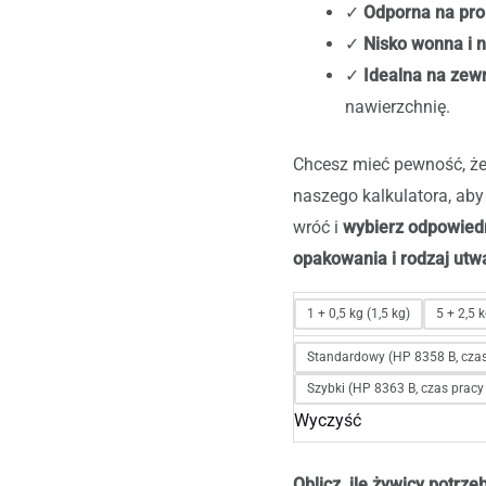
✓
Odporna na pr
✓
Nisko wonna i n
✓
Idealna na zew
nawierzchnię.
Chcesz mieć pewność, że
naszego kalkulatora, ab
wróć i
wybierz odpowiedni
opakowania i rodzaj utw
1 + 0,5 kg (1,5 kg)
5 + 2,5 k
Standardowy (HP 8358 B, czas
Szybki (HP 8363 B, czas pracy
Wyczyść
Oblicz, ile żywicy potrze