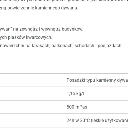
yczną powierzchnię kamiennego dywanu.
ywan” na zewnątrz i wewnątrz budynków.
nych piasków kwarcowych.
awierzchni na tarasach, balkonach, schodach i podjazdach.
Posadzki typu kamienny dyw
1,15 kg/l
500 mPas
24h w 23°C (lekkie użytkowani