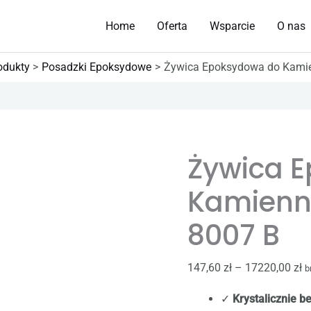
Home
Oferta
Wsparcie
O nas
odukty
Posadzki Epoksydowe
Żywica Epoksydowa do Kami
ilość
Z
Żywica
c
Żywica 
Epoksydowa
o
do
14
Kamienn
Kamiennych
d
Dywanów
1
8007 B
LP
8007
147,60
zł
–
17220,00
zł
b
B
✓
Krystalicznie 