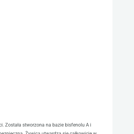
i. Została stworzona na bazie bisfenolu A i
bezpieczna. Żywica utwardza się całkowicie w