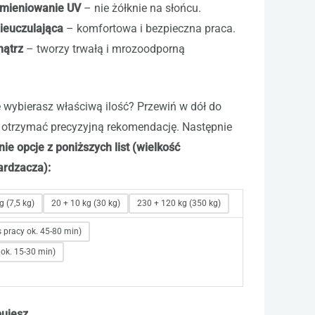
omieniowanie UV
– nie żółknie na słońcu.
ieuczulająca
– komfortowa i bezpieczna praca.
nątrz
– tworzy trwałą i mrozoodporną
 wybierasz właściwą ilość? Przewiń w dół do
y otrzymać precyzyjną rekomendację. Następnie
e opcje z poniższych list (wielkość
ardzacza):
g (7,5 kg)
20 + 10 kg (30 kg)
230 + 120 kg (350 kg)
 pracy ok. 45-80 min)
 ok. 15-30 min)
bujesz