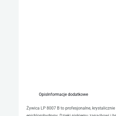
Opis
Informacje dodatkowe
Żywica LP 8007 B to profesjonalne, krystalicznie
epichlorohydryny. Dzięki niskiemu zapachowi i b