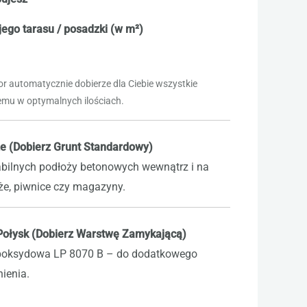
ego tarasu / posadzki (w m²)
or automatycznie dobierze dla Ciebie wszystkie
mu w optymalnych ilościach.
e (Dobierz Grunt Standardowy)
abilnych podłoży betonowych wewnątrz i na
aże, piwnice czy magazyny.
 Połysk (Dobierz Warstwę Zamykającą)
poksydowa LP 8070 B – do dodatkowego
ienia.