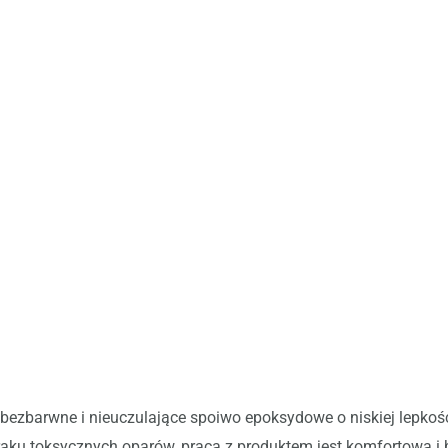
 bezbarwne i nieuczulające spoiwo epoksydowe o niskiej lepkośc
raku toksycznych oparów, praca z produktem jest komfortowa i 