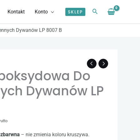
Kontakt
Konto
SKLEP
ennych Dywanów LP 8007 B
akres
en:
Epoksydowa Do
d
7,60 zł
ych Dywanów LP
o
7220,00 zł
rutto
bezbarwna
– nie zmienia koloru kruszywa.