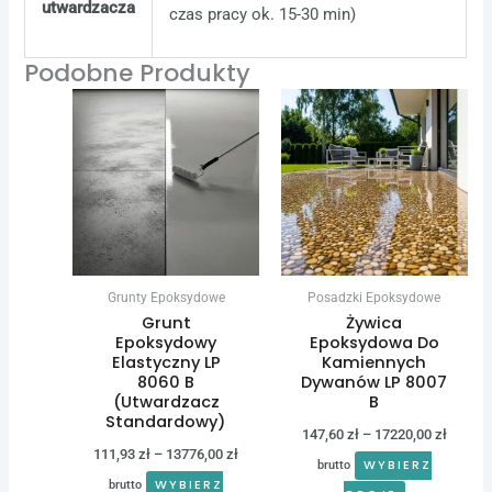
utwardzacza
czas pracy ok. 15-30 min)
Podobne Produkty
Zakres
Zakres
Ten
Ten
cen:
cen:
produkt
produkt
od
od
111,93 zł
147,60 
ma
ma
do
do
wiele
wiele
13776,00 zł
17220,0
wariantów.
wariantów.
Opcje
Opcje
można
można
Grunty Epoksydowe
Posadzki Epoksydowe
wybrać
wybrać
Grunt
Żywica
na
na
Epoksydowy
Epoksydowa Do
Elastyczny LP
Kamiennych
stronie
stronie
8060 B
Dywanów LP 8007
produktu
produktu
(Utwardzacz
B
Standardowy)
147,60
zł
–
17220,00
zł
111,93
zł
–
13776,00
zł
WYBIERZ
brutto
WYBIERZ
brutto