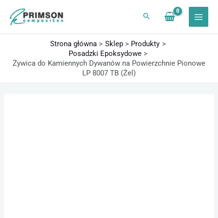
Przejdź
do
treści
Strona główna
Sklep
Produkty
Posadzki Epoksydowe
Żywica do Kamiennych Dywanów na Powierzchnie Pionowe
LP 8007 TB (Żel)
ilość
Zakres
Żywica
cen:
do
od
Kamiennych
147,60 zł
Dywanów
do
na
17220,00 zł
Powierzchnie
Pionowe
LP
8007