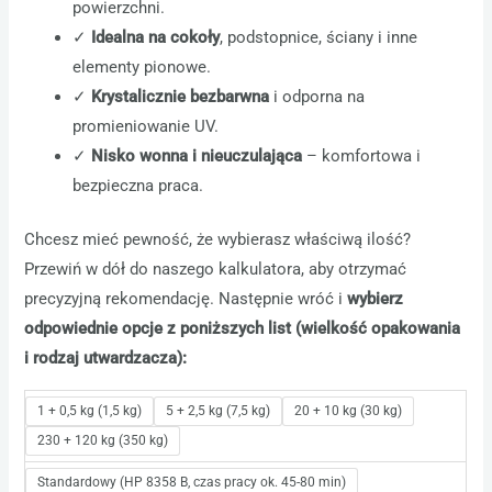
powierzchni.
✓
Idealna na cokoły
, podstopnice, ściany i inne
elementy pionowe.
✓
Krystalicznie bezbarwna
i odporna na
promieniowanie UV.
✓
Nisko wonna i nieuczulająca
– komfortowa i
bezpieczna praca.
Chcesz mieć pewność, że wybierasz właściwą ilość?
Przewiń w dół do naszego kalkulatora, aby otrzymać
precyzyjną rekomendację. Następnie wróć i
wybierz
odpowiednie opcje z poniższych list (wielkość opakowania
i rodzaj utwardzacza):
1 + 0,5 kg (1,5 kg)
5 + 2,5 kg (7,5 kg)
20 + 10 kg (30 kg)
230 + 120 kg (350 kg)
Standardowy (HP 8358 B, czas pracy ok. 45-80 min)