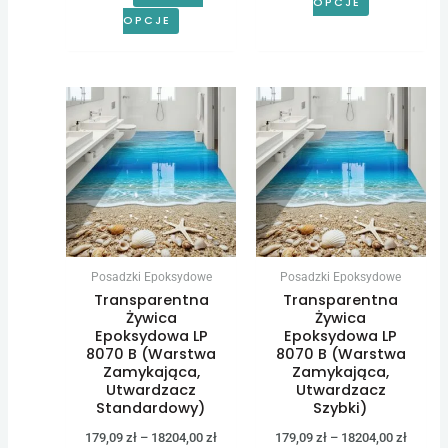
OPCJE
OPCJE
Zakres
Zakres
Ten
Ten
cen:
cen:
produkt
produkt
od
od
179,09 zł
179,09 
ma
ma
do
do
wiele
wiele
18204,00 zł
18204,0
wariantów.
wariantów.
Opcje
Opcje
można
można
Posadzki Epoksydowe
Posadzki Epoksydowe
wybrać
wybrać
Transparentna
Transparentna
na
na
Żywica
Żywica
Epoksydowa LP
Epoksydowa LP
stronie
stronie
8070 B (Warstwa
8070 B (Warstwa
produktu
produktu
Zamykająca,
Zamykająca,
Utwardzacz
Utwardzacz
Standardowy)
Szybki)
179,09
zł
–
18204,00
zł
179,09
zł
–
18204,00
zł