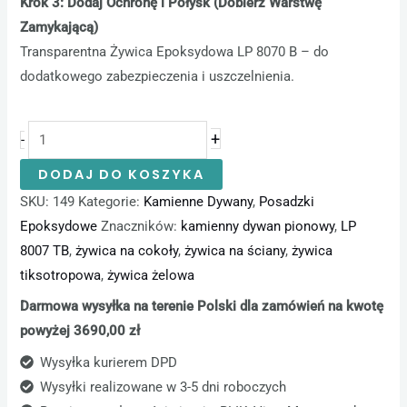
Krok 3: Dodaj Ochronę i Połysk (Dobierz Warstwę
Zamykającą)
Transparentna Żywica Epoksydowa LP 8070 B – do
dodatkowego zabezpieczenia i uszczelnienia.
+
-
DODAJ DO KOSZYKA
SKU:
149
Kategorie:
Kamienne Dywany
,
Posadzki
Epoksydowe
Znaczników:
kamienny dywan pionowy
,
LP
8007 TB
,
żywica na cokoły
,
żywica na ściany
,
żywica
tiksotropowa
,
żywica żelowa
Darmowa wysyłka na terenie Polski dla zamówień na kwotę
powyżej 3690,00 zł
Wysyłka kurierem DPD
Wysyłki realizowane w 3-5 dni roboczych