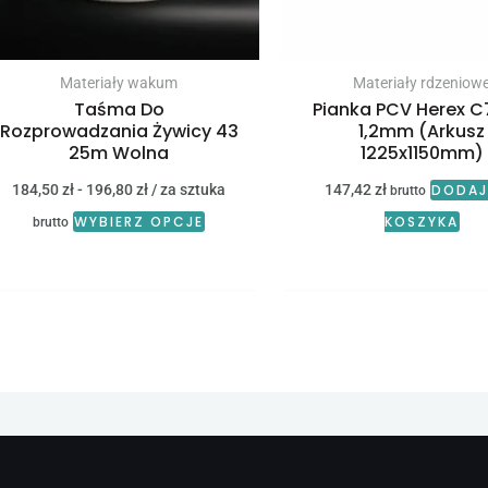
Materiały wakum
Materiały rdzeniow
Taśma Do
Pianka PCV Herex C
Rozprowadzania Żywicy 43
1,2mm (Arkusz
25m Wolna
1225x1150mm)
184,50
zł
-
196,80
zł
/ za sztuka
147,42
zł
DODAJ
brutto
WYBIERZ OPCJE
KOSZYKA
brutto