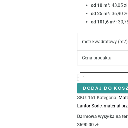
od 10 m²:
43,05 zł
od 25 m²:
36,90 zł
od 101,6 m²:
30,75
metr kwadratowy (m2)
Cena produktu
-
DODAJ DO KOS
SKU:
161
Kategoria:
Mate
Lantor Soric
,
materiał pr
Darmowa wysyłka na ter
3690,00 zł