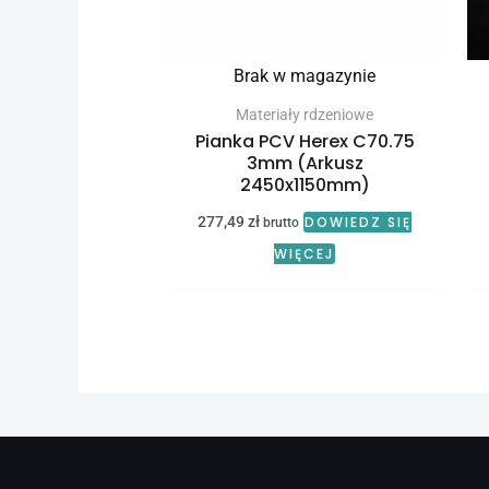
Brak w magazynie
Materiały rdzeniowe
Pianka PCV Herex C70.75
3mm (Arkusz
2450x1150mm)
277,49
zł
DOWIEDZ SIĘ
brutto
WIĘCEJ