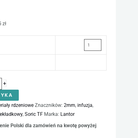
 zł
+
ZYKA
riały rdzeniowe
Znaczników:
2mm
,
infuzja
,
zekładkowy
,
Soric TF
Marka:
Lantor
enie Polski dla zamówień na kwotę powyżej