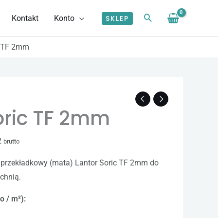
Kontakt
Konto
SKLEP
c TF 2mm
oric TF 2mm
2
brutto
przekładkowy (mata) Lantor Soric TF 2mm do
zchnią.
o / m²):