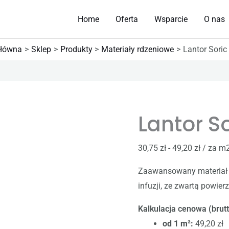
Home
Oferta
Wsparcie
O nas
główna
Sklep
Produkty
Materiały rdzeniowe
Lantor Sori
ilość
Lantor
Lantor S
Soric
TF
2mm
30,75
zł
-
49,20
zł
/ za m
Zaawansowany materiał 
infuzji, ze zwartą powier
Kalkulacja cenowa (brutt
od 1 m²:
49,20 zł