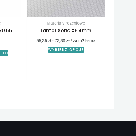
e
Materiały rdzeniowe
70.55
Lantor Soric XF 4mm
55,35
zł
-
73,80
zł
/ za m2
brutto
WYBIERZ OPCJE
 DO