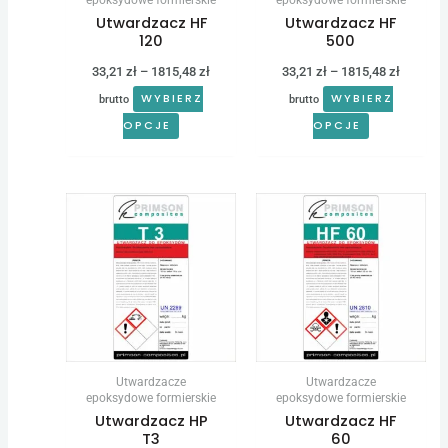
Utwardzacz HF
Utwardzacz HF
na
na
120
500
stronie
stronie
33,21
zł
–
1815,48
zł
33,21
zł
–
1815,48
zł
produktu
produktu
WYBIERZ
WYBIERZ
brutto
brutto
OPCJE
OPCJE
Zakres
Zakres
Ten
Ten
cen:
cen:
produkt
produkt
od
od
26,57 zł
33,21 zł
ma
ma
do
do
wiele
wiele
1483,38 zł
1815,48 
wariantów.
wariantów.
Opcje
Opcje
można
można
Utwardzacze
Utwardzacze
wybrać
wybrać
epoksydowe formierskie
epoksydowe formierskie
Utwardzacz HP
Utwardzacz HF
na
na
T3
60
stronie
stronie