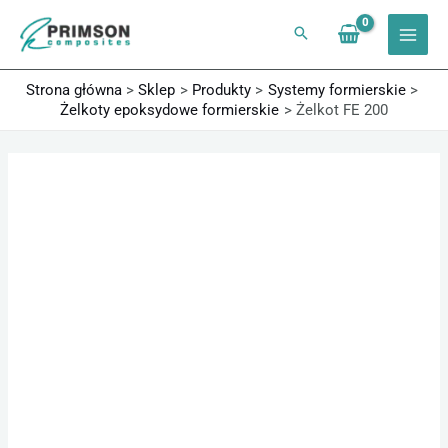
Przejdź
do
treści
Strona główna
Sklep
Produkty
Systemy formierskie
Żelkoty epoksydowe formierskie
Żelkot FE 200
ilość
Zakres
Żelkot
cen:
FE
od
200
132,84 zł
do
2398,50 zł