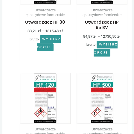
można
można
Utwardzacze
Utwardzacze
wybrać
wybrać
epoksydowe formierskie
epoksydowe formierskie
Utwardzacz HF 30
Utwardzacz HP
na
na
95 BV
stronie
stronie
33,21
zł
–
1815,48
zł
84,87
zł
–
12730,50
zł
produktu
produktu
WYBIERZ
brutto
WYBIERZ
brutto
OPCJE
OPCJE
Zakres
Zakres
Ten
Ten
cen:
cen:
produkt
produkt
od
od
33,21 zł
33,21 zł
ma
ma
do
do
wiele
wiele
1815,48 zł
1815,48 
wariantów.
wariantów.
Opcje
Opcje
można
można
Utwardzacze
Utwardzacze
wybrać
wybrać
epoksydowe formierskie
epoksydowe formierskie