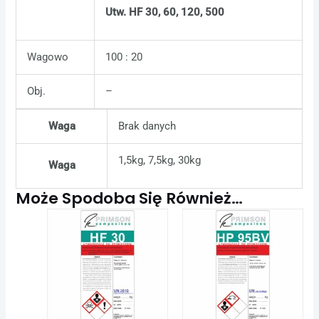
Utw. HF 30, 60, 120, 500
Wagowo
100 : 20
Obj.
–
Waga
Brak danych
1,5kg, 7,5kg, 30kg
Waga
Może Spodoba Się Również…
Zakres
Zakres
Ten
Ten
cen:
cen:
produkt
produkt
od
od
33,21 zł
84,87 zł
ma
ma
do
do
wiele
wiele
1815,48 zł
12730,5
wariantów.
wariantów.
Opcje
Opcje