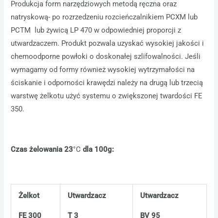
Produkcja form narzędziowych metodą ręczna oraz
natryskową- po rozrzedzeniu rozcieńczalnikiem PCXM lub
PCTM lub żywicą LP 470 w odpowiedniej proporcji z
utwardzaczem. Produkt pozwala uzyskać wysokiej jakości i
chemoodporne powłoki o doskonałej szlifowalności. Jeśli
wymagamy od formy również wysokiej wytrzymałości na
ściskanie i odporności krawędzi należy na drugą lub trzecią
warstwę żelkotu użyć systemu o zwiększonej twardości FE
350.
Czas żelowania 23
°C
dla 100g:
Żelkot
Utwardzacz
Utwardzacz
FE 300
T 3
BV 95