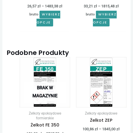
26,57
zł
–
1483,38
zł
33,21
zł
–
1815,48
zł
produktu
produktu
WYBIERZ
WYBIERZ
brutto
brutto
OPCJE
OPCJE
Podobne Produkty
Zakres
Zakres
Ten
Ten
cen:
cen:
produkt
produkt
od
od
151,29 zł
100,86 
ma
ma
do
do
wiele
wiele
2767,50 zł
1845,00
BRAK W
wariantów.
wariantów.
MAGAZYNIE
Opcje
Opcje
można
można
Żelkoty epoksydowe
Żelkoty epoksydowe
wybrać
wybrać
formierskie
Żelkot ZEP
Żelkot FE 350
na
na
100,86
zł
–
1845,00
zł
stronie
stronie