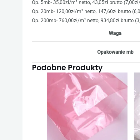
Op. 5mb- 35,00zł/m² netto, 43,05zł brutto (7,00z
Op. 20mb- 120,00zł/m² netto, 147,60zł brutto (6,
Op. 200mb- 760,00zł/m² netto, 934,80zł brutto (3
Waga
Opakowanie mb
Podobne Produkty
Zakres
Ten
cen:
produkt
od
75,03 zł
ma
do
1451,14 zł
wiele
wariantów.
Opcje
można