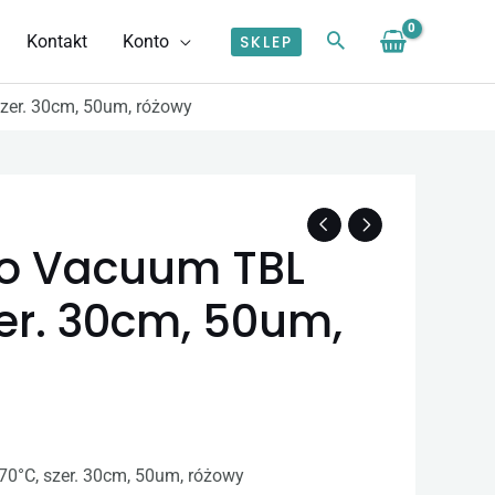
Kontakt
Konto
SKLEP
zer. 30cm, 50um, różowy
s
o Vacuum TBL
zł
zer. 30cm, 50um,
0 zł
0°C, szer. 30cm, 50um, różowy