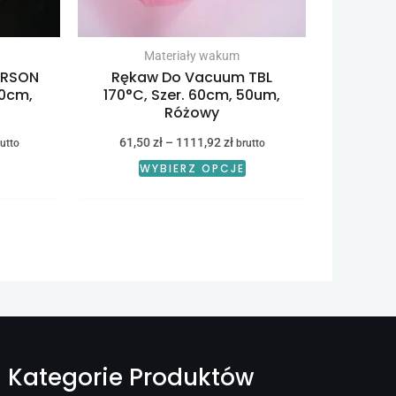
wybrać
wybrać
na
na
stronie
stronie
Materiały wakum
IRSON
Rękaw Do Vacuum TBL
produktu
produktu
50cm,
170°C, Szer. 60cm, 50um,
Różowy
61,50
zł
–
1111,92
zł
utto
brutto
WYBIERZ OPCJE
Kategorie Produktów