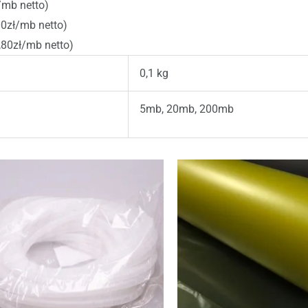
ł/mb netto)
00zł/mb netto)
,80zł/mb netto)
0,1 kg
5mb, 20mb, 200mb
Zakres
Za
Ten
cen:
ce
produkt
od
o
38,13 zł
49
ma
do
d
313,70 zł
18
wiele
wariantów.
Opcje
można