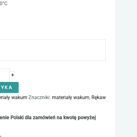
70°C
+
ZYKA
riały wakum
Znaczniki:
materiały wakum
,
Rękaw
enie Polski dla zamówień na kwotę powyżej