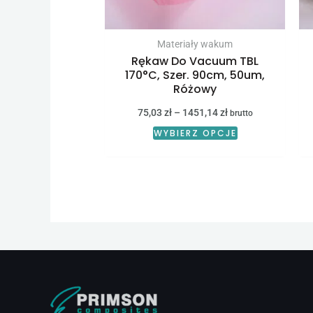
wybrać
na
stronie
Materiały wakum
Rękaw Do Vacuum TBL
produktu
170°C, Szer. 90cm, 50um,
Różowy
75,03
zł
–
1451,14
zł
brutto
WYBIERZ OPCJE