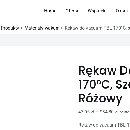
Home
Oferta
Wsparcie
O nas
Produkty
Materiały wakum
Rękaw do vacuum TBL 170°C, s
ilość
Zakre
Rękaw
cen:
Rękaw D
do
od
vacuum
43,05 
170°C, S
TBL
do
170°C,
934,8
Różowy
szer.
30cm,
43,05
zł
–
934,80
zł
brutto
50um,
Rękaw do vacuum TBL 17
różowy