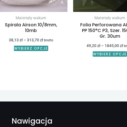
wybrać
na
stronie
Materiały wakum
Materiały wakum
Spirala Airson 10/8mm,
Folia Perforowana A
produktu
10mb
PP 150°C P3, Szer. 1
Gr. 30um
38,13
zł
–
313,70
zł
brutto
49,20
zł
–
1845,00
zł
br
WYBIERZ OPCJE
WYBIERZ OPCJE
Nawigacja