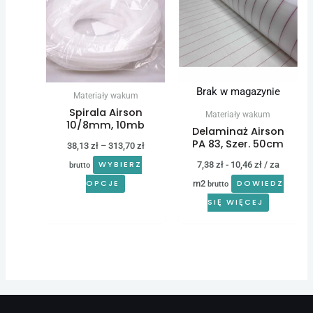
38,13 zł
ma
do
wiele
313,70 zł
wariantów.
Opcje
można
Brak w magazynie
Materiały wakum
wybrać
Spirala Airson
Materiały wakum
na
10/8mm, 10mb
Delaminaż Airson
stronie
PA 83, Szer. 50cm
38,13
zł
–
313,70
zł
produktu
7,38
zł
-
10,46
zł
/ za
WYBIERZ
brutto
m2
OPCJE
DOWIEDZ
brutto
SIĘ WIĘCEJ