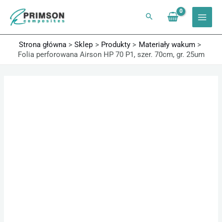
Przejdź
do
treści
Strona główna
Sklep
Produkty
Materiały wakum
Folia perforowana Airson HP 70 P1, szer. 70cm, gr. 25um
ilość
Zakres
Folia
cen:
perforowana
od
Airson
24,60 zł
HP
do
70
1271,82 zł
P1,
szer.
70cm,
gr.
25um